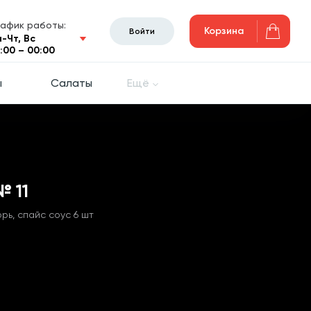
рафик работы:
Корзина
Войти
н-Чт, Вс
0:00 – 00:00
ы
Салаты
Ещё
 11
орь, спайс соус 6 шт