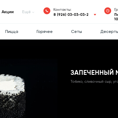
Контакты:
Г
Акции
Ещё
8 (926) 03-03-03-2
П
1
Пицца
Горячее
Сеты
Десерт
ЗАПЕЧЕННЫЙ №
Тобико, сливочный сыр, уг