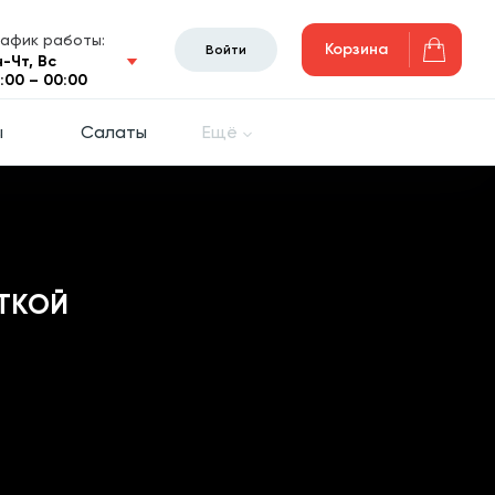
рафик работы:
Корзина
Войти
н-Чт, Вс
0:00 – 00:00
ы
Салаты
Ещё
ЕТКОЙ