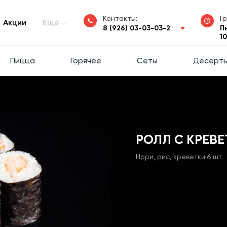
Контакты:
Г
Акции
Ещё
8 (926) 03-03-03-2
П
1
Пицца
Горячее
Сеты
Десерт
РОЛЛ С КРЕВ
Нори, рис, креветки 6 шт