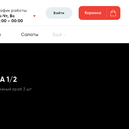
рафик работы:
Корзина
Войти
н-Чт, Вс
0:00 – 00:00
ы
Салаты
Ещё
 1/2
ежный краб 3 шт