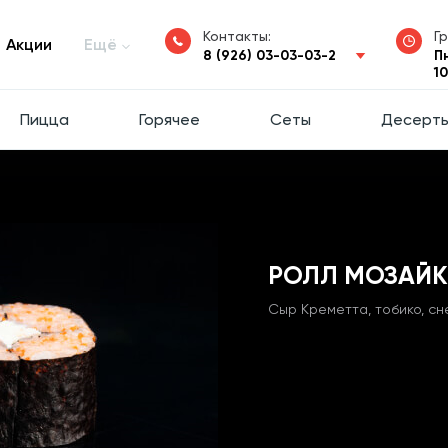
Контакты:
Г
Акции
Ещё
8 (926) 03-03-03-2
П
1
Пицца
Горячее
Сеты
Десерт
РОЛЛ МОЗАЙКА
Сыр Креметта, тобико, сн