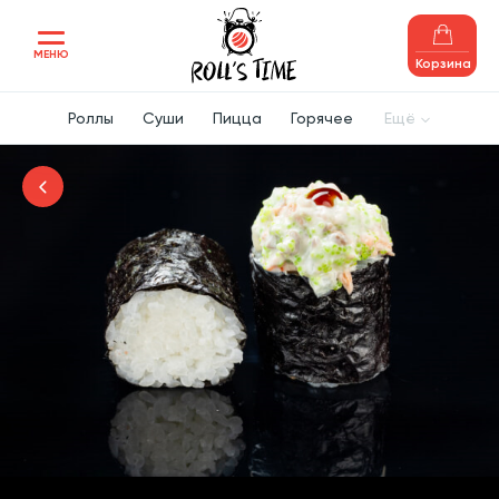
МЕНЮ
Корзина
Роллы
Суши
Пицца
Горячее
Ещё