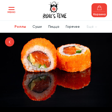
МЕНЮ
Корзина
Роллы
Суши
Пицца
Горячее
Ещё