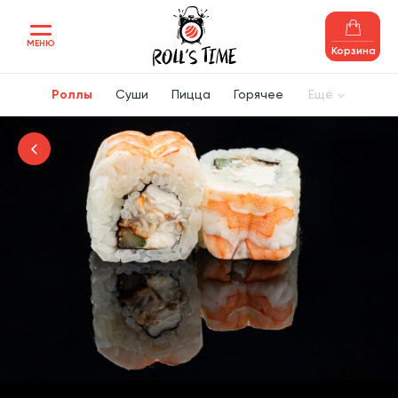
МЕНЮ
Корзина
Роллы
Суши
Пицца
Горячее
Ещё