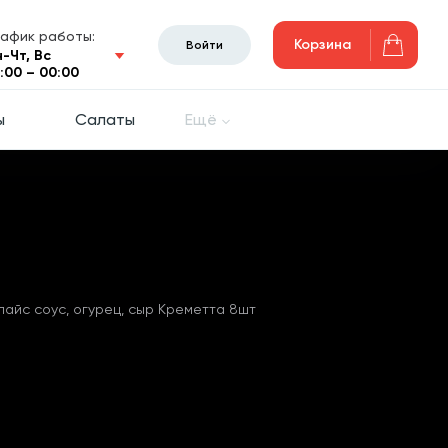
рафик работы:
Корзина
Войти
н-Чт, Вс
0:00 – 00:00
ы
Салаты
Ещё
спайс соус, огурец, сыр Креметта 8шт