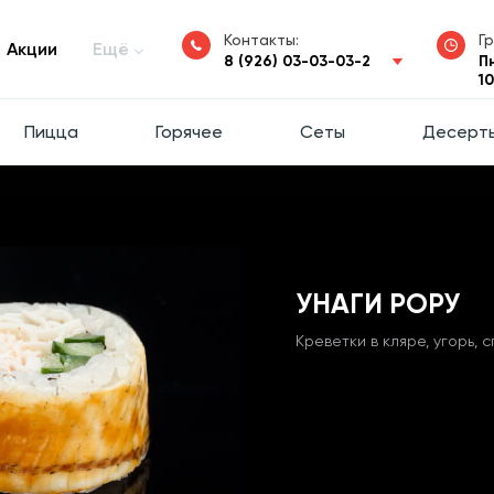
Контакты:
Г
Акции
Ещё
8 (926) 03-03-03-2
П
1
Пицца
Горячее
Сеты
Десерт
УНАГИ РОРУ
Креветки в кляре, угорь, 