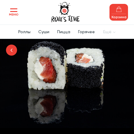
МЕНЮ
Корзина
Роллы
Суши
Пицца
Горячее
Ещё