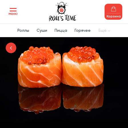
МЕНЮ
Корзина
Роллы
Суши
Пицца
Горячее
Ещё