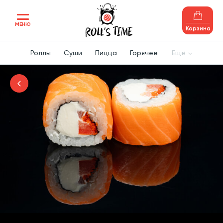
МЕНЮ
Корзина
Роллы
Суши
Пицца
Горячее
Ещё