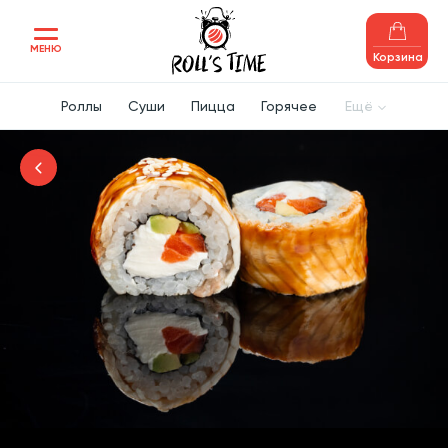
МЕНЮ
Корзина
Роллы
Суши
Пицца
Горячее
Ещё