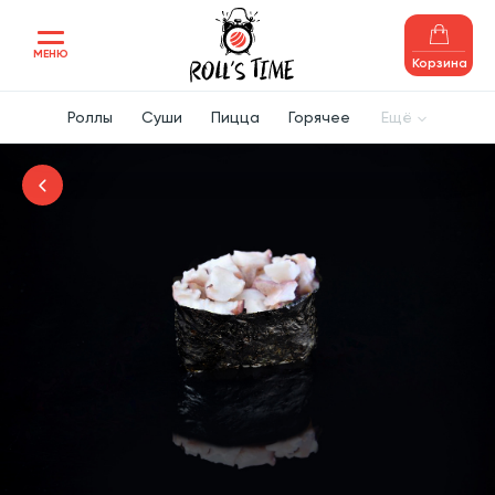
МЕНЮ
Корзина
Роллы
Суши
Пицца
Горячее
Ещё